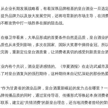
从企业长期发展战略看，有着深厚品牌根基的皇台酒业一旦选
、提升品牌力以及放大发展空间，还将培育新的市场主导，在消
的不断攻势中打一场胜券在握的阻击战。
在修卫华看来，大单品形成的首要条件自然是品质，皇台酒业
品质也从未受到影响，多次在国家、国际大奖赛中摘得金冠。所
级完善，重新定位皇台酒质量，让消费者真切的感受到新质皇台
业内有个共识，酒业是讲感情的。《华夏酒报》在走访武威市
出了对皇台酒复兴的强烈期待，这种期待来自记忆深处的那份热
“作为甘肃省的酒业品牌，皇台酒重新崛起的发力点在哪里？
品牌传播品质的同时，通过宣传导语、传播形式等唤起本身消费
厚联系，建立起“共情消费”的新皇台理念，还当地消费者曾经的荣