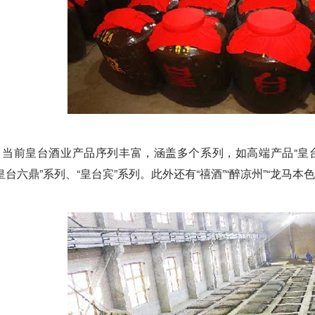
当前皇台酒业产品序列丰富，涵盖多个系列，如高端产品“皇台
皇台六鼎”系列、“皇台宾”系列。此外还有“禧酒”“醉凉州”“龙马本