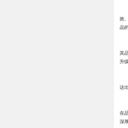
效
品
其
升
达
在
深