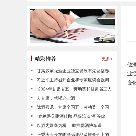
精彩推荐
更多+
他
甘肃多家陇酒企业独立设展率先登临春
业
糖会
习近平主持召开企业和专家座谈会强调
变
紧扣推进中国式现代化主题 进一步全面
“2024年甘肃省五一劳动奖和甘肃省工人
深化改革
先锋号” 酒界精英在这里！
去甘肃，就喝这些酒
陇酒喜讯：甘肃全国五一劳动奖、全国
工人先锋号推荐对象是他们！
“春糖遇见陇酒佳酿 品鉴洽谈‘酒’等你
来”——甘肃陇酒全布局强势亮相春糖
以酒为媒商为桥 助推陇酒快车道——
陇酒品评品鉴暨招商推介会成功举行
张秉庆会长在陇酒品评品鉴推介会上的