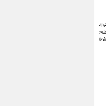
树
为
财