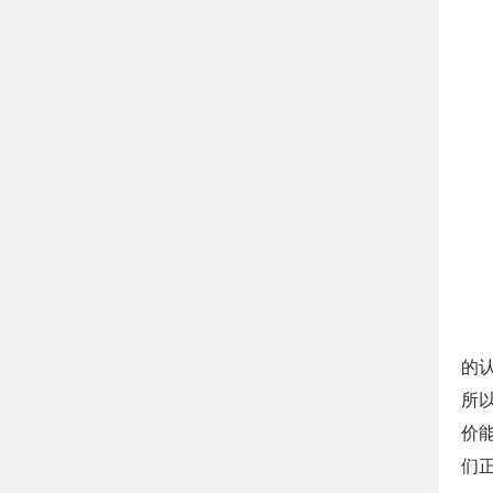
的
所
价
们