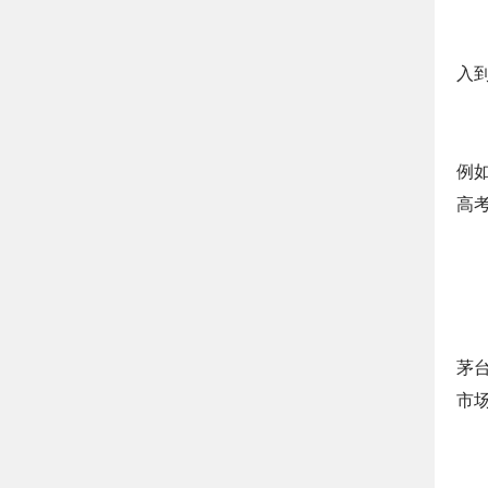
入
例
高
茅
市