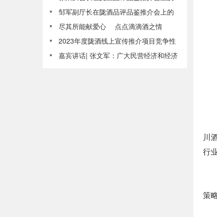
陇酒产区推介词
邹军副厅长在陇酒品评品鉴推介会上的
致辞
尽其所能献爱心 点点滴滴酒之情
2023年度陇酒线上宣传推介项目竞争性
磋商公告
嘉宾讲话| 张文军：广大民营经济和经济
人士为增强我国经济实力、增进民生福
祉做出来卓越贡献！
川
行
策