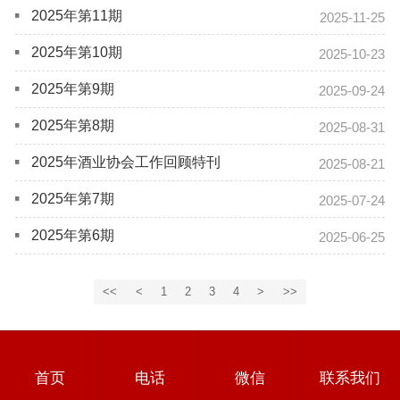
2025年第11期
2025-11-25
2025年第10期
2025-10-23
2025年第9期
2025-09-24
2025年第8期
2025-08-31
2025年酒业协会工作回顾特刊
2025-08-21
2025年第7期
2025-07-24
2025年第6期
2025-06-25
<<
<
1
2
3
4
>
>>
首页
电话
微信
联系我们